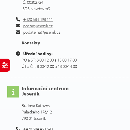
IČ: 00302724
ISDS: vhwbwm9
+420 584 498 111
posta@jesenik.cz
podatelna@jesenik.cz
Kontakty
Úřední hodiny:
PO a ST: 8:00-12:00 a 13:00-17:00
ÚT a ČT: 8:00-12:00 a 13:00-14:00
Informační centrum
Jeseník
Budova Katovny
Palackého 176/12
790 01 Jeseník
+420 584 453 693