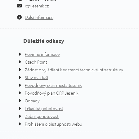
ic@jesenik.cz
Další informace
Důležité odkazy
Povinné informace
Czech Point
Žádost o vyjádření k existenci technické infrastruktury
Stav ovzduší
Povodňový plán města Jeseník
Povodňový plán ORP Jeseník
Odpady
Lékařská pohotovost
Zubní pohotovost
Prohlášení o přístupnosti webu