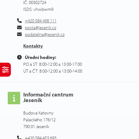
IČ: 00302724
ISDS: vhwbwm9
+420 584 498 111
posta@jesenik.cz
podatelna@jesenik.cz
Kontakty
Úřední hodiny:
PO a ST: 8:00-12:00 a 13:00-17:00
ÚT a ČT: 8:00-12:00 a 13:00-14:00
Informační centrum
Jeseník
Budova Katovny
Palackého 176/12
790 01 Jeseník
+420 584 453 693