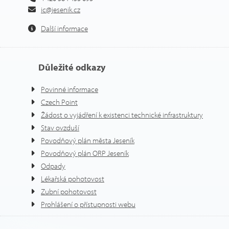
ic@jesenik.cz
Další informace
Důležité odkazy
Povinné informace
Czech Point
Žádost o vyjádření k existenci technické infrastruktury
Stav ovzduší
Povodňový plán města Jeseník
Povodňový plán ORP Jeseník
Odpady
Lékařská pohotovost
Zubní pohotovost
Prohlášení o přístupnosti webu