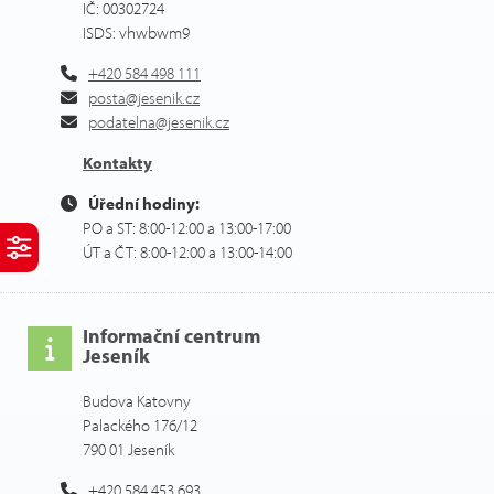
IČ: 00302724
ISDS: vhwbwm9
+420 584 498 111
posta@jesenik.cz
podatelna@jesenik.cz
Kontakty
Úřední hodiny:
PO a ST: 8:00-12:00 a 13:00-17:00
ÚT a ČT: 8:00-12:00 a 13:00-14:00
Informační centrum
Jeseník
Budova Katovny
Palackého 176/12
790 01 Jeseník
+420 584 453 693