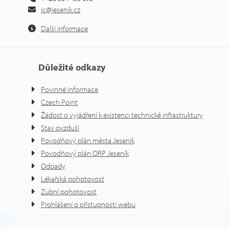
ic@jesenik.cz
Další informace
Důležité odkazy
Povinné informace
Czech Point
Žádost o vyjádření k existenci technické infrastruktury
Stav ovzduší
Povodňový plán města Jeseník
Povodňový plán ORP Jeseník
Odpady
Lékařská pohotovost
Zubní pohotovost
Prohlášení o přístupnosti webu