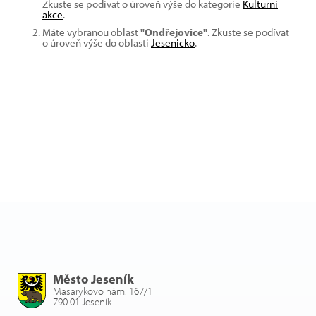
Zkuste se podívat o úroveň výše do kategorie
Kulturní
akce
.
Máte vybranou oblast
"Ondřejovice"
. Zkuste se podívat
o úroveň výše do oblasti
Jesenicko
.
Město Jeseník
Masarykovo nám. 167/1
790 01 Jeseník