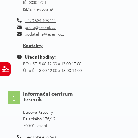
IČ: 00302724
ISDS: vhwbwm9
+420 584 498 111
posta@jesenik.cz
podatelna@jesenik.cz
Kontakty
Úřední hodiny:
PO a ST: 8:00-12:00 a 13:00-17:00
ÚT a ČT: 8:00-12:00 a 13:00-14:00
Informační centrum
Jeseník
Budova Katovny
Palackého 176/12
790 01 Jeseník
+420 584 453 693