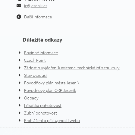
ic@jesenik.cz
Další informace
Důležité odkazy
Povinné informace
Czech Point
Žádost o vyjádření k existenci technické infrastruktury
Stav ovzduší
Povodňový plán města Jeseník
Povodňový plán ORP Jeseník
Odpady
Lékařská pohotovost
Zubní pohotovost
Prohlášení o přístupnosti webu