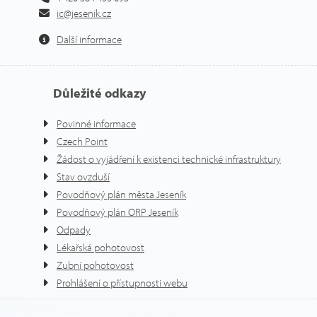
ic@jesenik.cz
Další informace
Důležité odkazy
Povinné informace
Czech Point
Žádost o vyjádření k existenci technické infrastruktury
Stav ovzduší
Povodňový plán města Jeseník
Povodňový plán ORP Jeseník
Odpady
Lékařská pohotovost
Zubní pohotovost
Prohlášení o přístupnosti webu