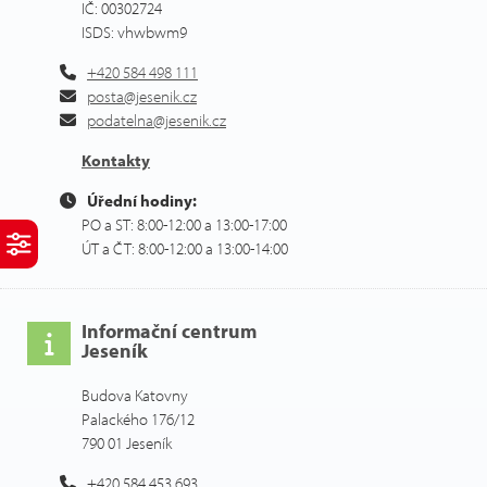
IČ: 00302724
ISDS: vhwbwm9
+420 584 498 111
posta@jesenik.cz
podatelna@jesenik.cz
Kontakty
Úřední hodiny:
PO a ST: 8:00-12:00 a 13:00-17:00
ÚT a ČT: 8:00-12:00 a 13:00-14:00
Informační centrum
Jeseník
Budova Katovny
Palackého 176/12
790 01 Jeseník
+420 584 453 693