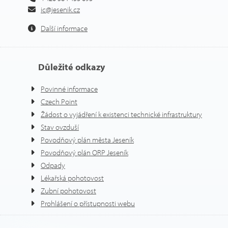
ic@jesenik.cz
Další informace
Důležité odkazy
Povinné informace
Czech Point
Žádost o vyjádření k existenci technické infrastruktury
Stav ovzduší
Povodňový plán města Jeseník
Povodňový plán ORP Jeseník
Odpady
Lékařská pohotovost
Zubní pohotovost
Prohlášení o přístupnosti webu