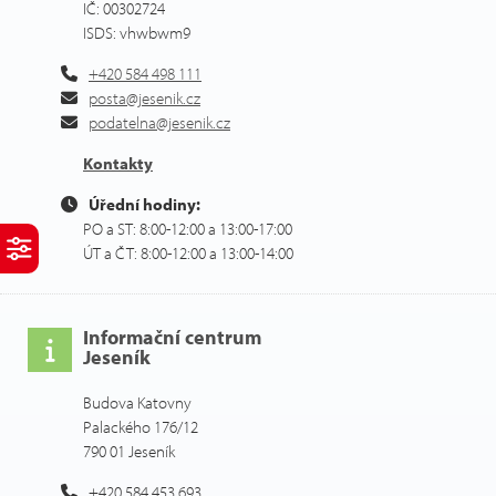
IČ: 00302724
ISDS: vhwbwm9
+420 584 498 111
posta@jesenik.cz
podatelna@jesenik.cz
Kontakty
Úřední hodiny:
PO a ST: 8:00-12:00 a 13:00-17:00
ÚT a ČT: 8:00-12:00 a 13:00-14:00
Informační centrum
Jeseník
Budova Katovny
Palackého 176/12
790 01 Jeseník
+420 584 453 693