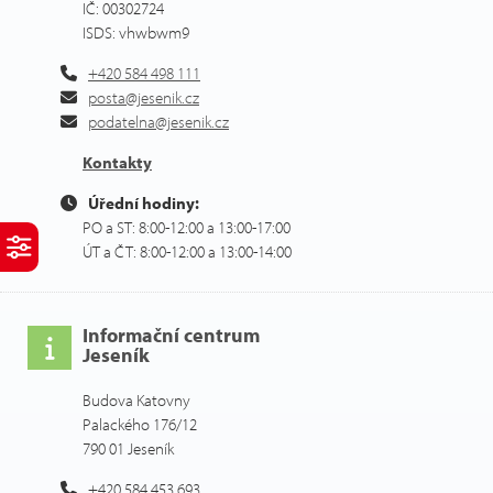
IČ: 00302724
ISDS: vhwbwm9
+420 584 498 111
posta@jesenik.cz
podatelna@jesenik.cz
Kontakty
Úřední hodiny:
PO a ST: 8:00-12:00 a 13:00-17:00
ÚT a ČT: 8:00-12:00 a 13:00-14:00
Informační centrum
Jeseník
Budova Katovny
Palackého 176/12
790 01 Jeseník
+420 584 453 693