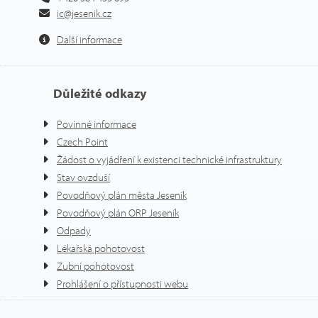
ic@jesenik.cz
Další informace
Důležité odkazy
Povinné informace
Czech Point
Žádost o vyjádření k existenci technické infrastruktury
Stav ovzduší
Povodňový plán města Jeseník
Povodňový plán ORP Jeseník
Odpady
Lékařská pohotovost
Zubní pohotovost
Prohlášení o přístupnosti webu