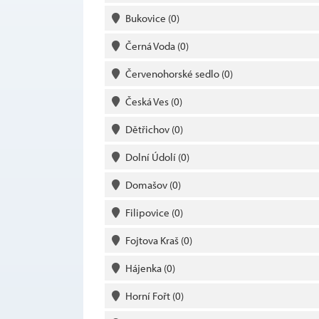
Bukovice
(0)
Černá Voda
(0)
Červenohorské sedlo
(0)
Česká Ves
(0)
Dětřichov
(0)
Dolní Údolí
(0)
Domašov
(0)
Filipovice
(0)
Fojtova Kraš
(0)
Hájenka
(0)
Horní Fořt
(0)