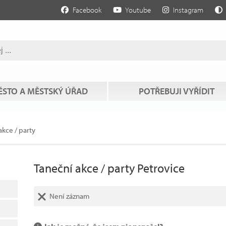
Facebook
Youtube
Instagram
STO A MĚSTSKÝ ÚŘAD
POTŘEBUJI VYŘÍDIT
akce / party
Taneční akce / party Petrovice
Není záznam