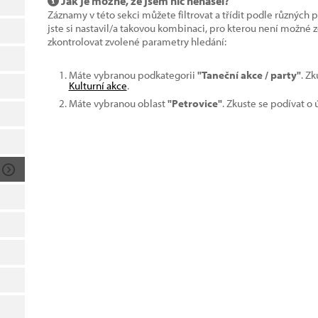
Jak je možné, že jsem nic nenašel?
Záznamy v této sekci můžete filtrovat a třídit podle různých 
jste si nastavil/a takovou kombinaci, pro kterou není možné
zkontrolovat zvolené parametry hledání:
Máte vybranou podkategorii
"Taneční akce / party"
. Z
Kulturní akce
.
Máte vybranou oblast
"Petrovice"
. Zkuste se podívat o