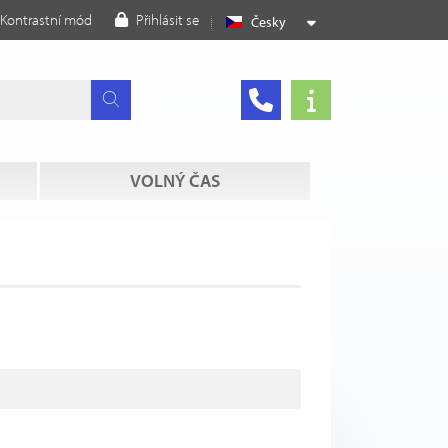
Kontrastní mód
Přihlásit se
Česky
VOLNÝ ČAS