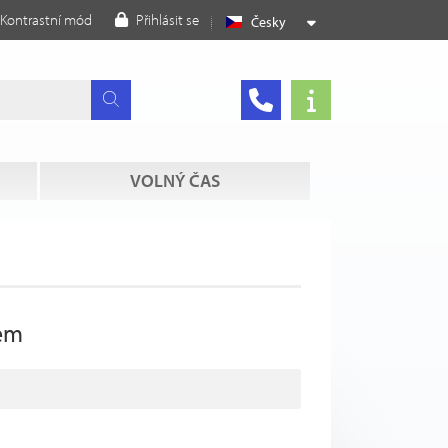
Kontrastní mód
Přihlásit se
Česky
VOLNÝ ČAS
dem