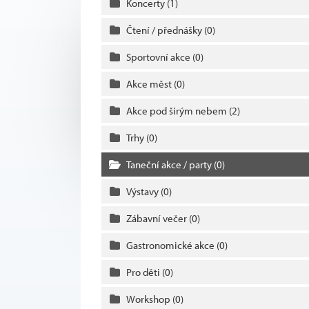
Koncerty
(1)
Čtení / přednášky
(0)
Sportovní akce
(0)
Akce měst
(0)
Akce pod širým nebem
(2)
Trhy
(0)
Taneční akce / party
(0)
Výstavy
(0)
Zábavní večer
(0)
Gastronomické akce
(0)
Pro děti
(0)
Workshop
(0)