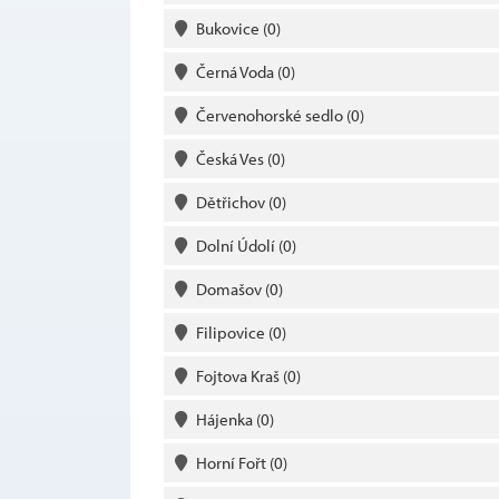
Bukovice
(0)
Černá Voda
(0)
Červenohorské sedlo
(0)
Česká Ves
(0)
Dětřichov
(0)
Dolní Údolí
(0)
Domašov
(0)
Filipovice
(0)
Fojtova Kraš
(0)
Hájenka
(0)
Horní Fořt
(0)