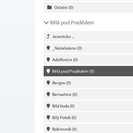
Ostatní
(0)
Bělá pod Pradědem
Jesenicko ...
_Nezařazeno
(0)
Adolfovice
(0)
Bělá pod Pradědem
(0)
Bergov
(0)
Bernartice
(0)
Bílá Voda
(0)
Bílý Potok
(0)
Bobrovník
(0)