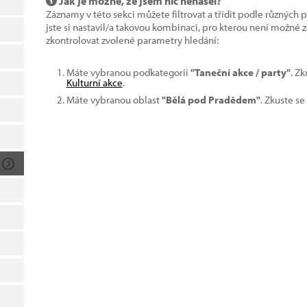
Jak je možné, že jsem nic nenašel?
Záznamy v této sekci můžete filtrovat a třídit podle různých 
jste si nastavil/a takovou kombinaci, pro kterou není možné
zkontrolovat zvolené parametry hledání:
Máte vybranou podkategorii
"Taneční akce / party"
. Z
Kulturní akce
.
Máte vybranou oblast
"Bělá pod Pradědem"
. Zkuste se