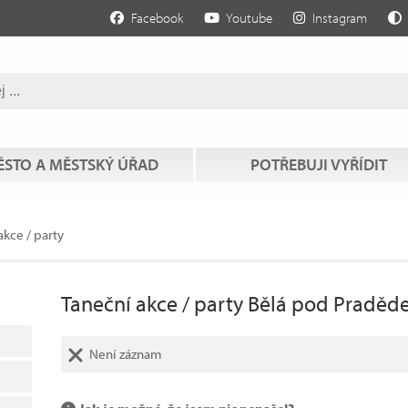
Facebook
Youtube
Instagram
STO A MĚSTSKÝ ÚŘAD
POTŘEBUJI VYŘÍDIT
akce / party
Taneční akce / party Bělá pod Pradě
Není záznam