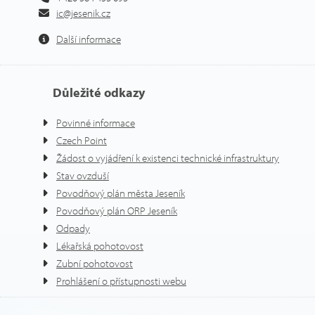
ic@jesenik.cz
Další informace
Důležité odkazy
Povinné informace
Czech Point
Žádost o vyjádření k existenci technické infrastruktury
Stav ovzduší
Povodňový plán města Jeseník
Povodňový plán ORP Jeseník
Odpady
Lékařská pohotovost
Zubní pohotovost
Prohlášení o přístupnosti webu