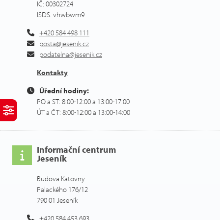
IČ: 00302724
ISDS: vhwbwm9
+420 584 498 111
posta@jesenik.cz
podatelna@jesenik.cz
Kontakty
Úřední hodiny:
PO a ST: 8:00-12:00 a 13:00-17:00
ÚT a ČT: 8:00-12:00 a 13:00-14:00
Informační centrum
Jeseník
Budova Katovny
Palackého 176/12
790 01 Jeseník
+420 584 453 693