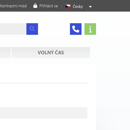
Kontrastní mód
Přihlásit se
Česky
VOLNÝ ČAS