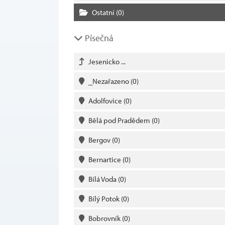
Ostatní
(0)
Písečná
Jesenicko ...
_Nezařazeno
(0)
Adolfovice
(0)
Bělá pod Pradědem
(0)
Bergov
(0)
Bernartice
(0)
Bílá Voda
(0)
Bílý Potok
(0)
Bobrovník
(0)