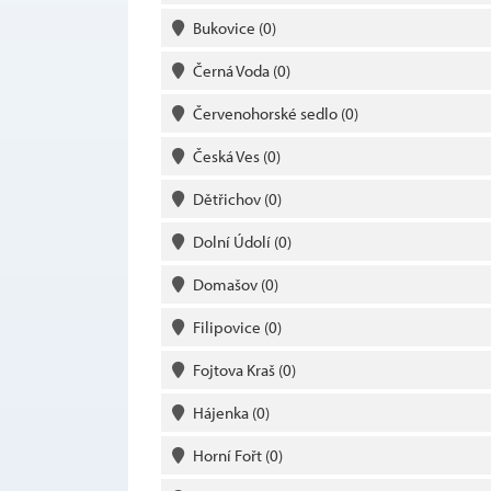
Bukovice
(0)
Černá Voda
(0)
Červenohorské sedlo
(0)
Česká Ves
(0)
Dětřichov
(0)
Dolní Údolí
(0)
Domašov
(0)
Filipovice
(0)
Fojtova Kraš
(0)
Hájenka
(0)
Horní Fořt
(0)