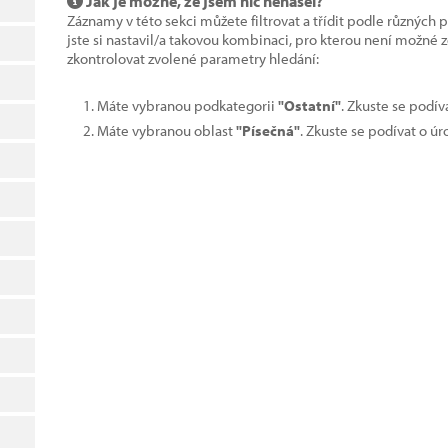
Jak je možné, že jsem nic nenašel?
Záznamy v této sekci můžete filtrovat a třídit podle různých 
jste si nastavil/a takovou kombinaci, pro kterou není možné
zkontrolovat zvolené parametry hledání:
Máte vybranou podkategorii
"Ostatní"
. Zkuste se podív
Máte vybranou oblast
"Písečná"
. Zkuste se podívat o ú