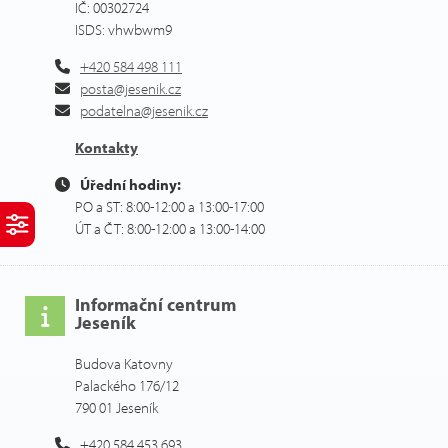
IČ: 00302724
ISDS: vhwbwm9
+420 584 498 111
posta@jesenik.cz
podatelna@jesenik.cz
Kontakty
Úřední hodiny:
PO a ST: 8:00-12:00 a 13:00-17:00
ÚT a ČT: 8:00-12:00 a 13:00-14:00
Informační centrum
Jeseník
Budova Katovny
Palackého 176/12
790 01 Jeseník
+420 584 453 693