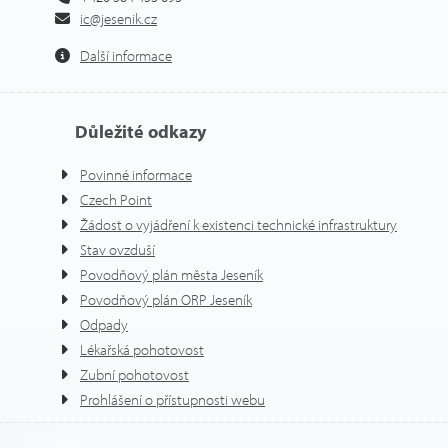
ic@jesenik.cz
Další informace
Důležité odkazy
Povinné informace
Czech Point
Žádost o vyjádření k existenci technické infrastruktury
Stav ovzduší
Povodňový plán města Jeseník
Povodňový plán ORP Jeseník
Odpady
Lékařská pohotovost
Zubní pohotovost
Prohlášení o přístupnosti webu