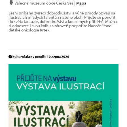
Válečné muzeum obce Česká Ves |
Mapa
Lesní příběhy, zvířecí dobrodružství a vůně přírody ožívají na
ilustracích mladých talentů z našeho okolí. Přijďte se ponořit
do světa fantazie, dobrodružství a kouzelných příběhů. Možná
si odnesete i svou knihu a zároveň podpoříte Nadační fond
dětské onkologie Krtek.
kulturní akce v pondělí 10. srpna 2026