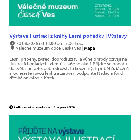
Výstava ilustrací z knihy Lesní pohádky | Výstavy
20.08.2026 od 13:00 do 17:00 hod.
Válečné muzeum obce Česká Ves |
Mapa
Lesní příběhy, zvířecí dobrodružství a vůně přírody ožívají na
ilustracích mladých talentů z našeho okolí. Přijďte se ponořit
do světa fantazie, dobrodružství a kouzelných příběhů. Možná
si odnesete i svou knihu a zároveň podpoříte Nadační fond
dětské onkologie Krtek.
kulturní akce v sobotu 22. srpna 2026