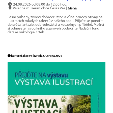
24.08.2026 od 08:00 do 12:00 hod.
Válečné muzeum obce Česká Ves |
Mapa
Lesní příběhy, zvířecí dobrodružství a vůně přírody ožívají na
ilustracích mladých talentů z našeho okolí. Přijďte se ponořit
do světa fantazie, dobrodružství a kouzelných příběhů. Možná
si odnesete i svou knihu a zároveň podpoříte Nadační fond
dětské onkologie Krtek.
kulturní akce ve čtvrtek 27. srpna 2026