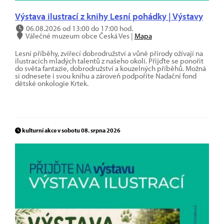
Výstava ilustrací z knihy Lesní pohádky | Výstavy
06.08.2026 od 13:00 do 17:00 hod.
Válečné muzeum obce Česká Ves |
Mapa
Lesní příběhy, zvířecí dobrodružství a vůně přírody ožívají na
ilustracích mladých talentů z našeho okolí. Přijďte se ponořit
do světa fantazie, dobrodružství a kouzelných příběhů. Možná
si odnesete i svou knihu a zároveň podpoříte Nadační fond
dětské onkologie Krtek.
kulturní akce v sobotu 08. srpna 2026