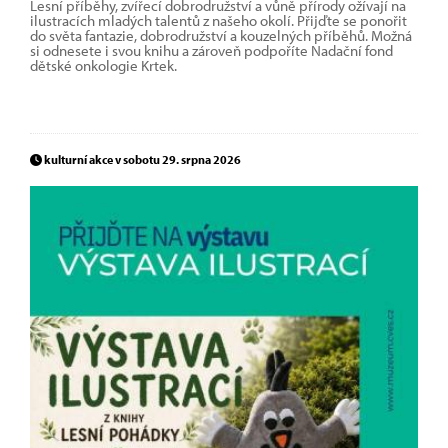
Lesní příběhy, zvířecí dobrodružství a vůně přírody ožívají na
ilustracích mladých talentů z našeho okolí. Přijďte se ponořit
do světa fantazie, dobrodružství a kouzelných příběhů. Možná
si odnesete i svou knihu a zároveň podpoříte Nadační fond
dětské onkologie Krtek.
kulturní akce v sobotu 29. srpna 2026