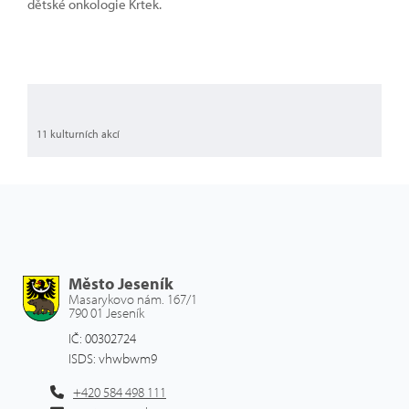
dětské onkologie Krtek.
11 kulturních akcí
Město Jeseník
Masarykovo nám. 167/1
790 01 Jeseník
IČ: 00302724
ISDS: vhwbwm9
+420 584 498 111