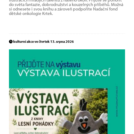
do světa fantazie, dobrodružství a kouzelných příběhů. Možná
si odnesete i svou knihu a zároveň podpoříte Nadační fond
dětské onkologie Krtek.
kulturní akce ve čtvrtek 13. srpna 2026