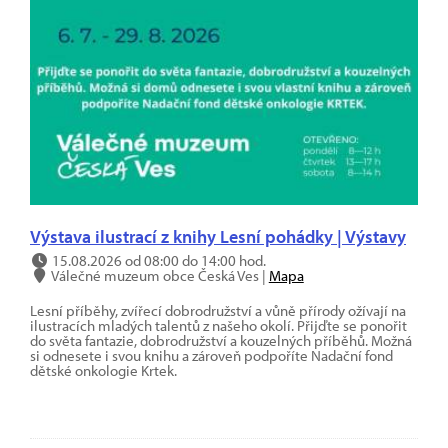
Výstava ilustrací z knihy Lesní pohádky | Výstavy
15.08.2026 od 08:00 do 14:00 hod.
Válečné muzeum obce Česká Ves |
Mapa
Lesní příběhy, zvířecí dobrodružství a vůně přírody ožívají na
ilustracích mladých talentů z našeho okolí. Přijďte se ponořit
do světa fantazie, dobrodružství a kouzelných příběhů. Možná
si odnesete i svou knihu a zároveň podpoříte Nadační fond
dětské onkologie Krtek.