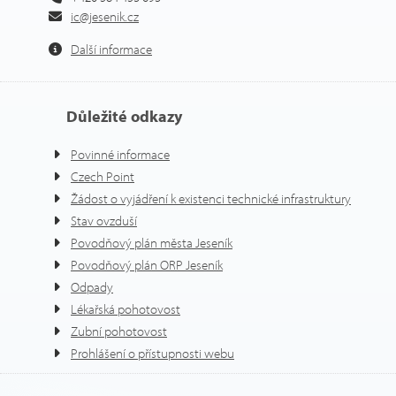
ic@jesenik.cz
Další informace
Důležité odkazy
Povinné informace
Czech Point
Žádost o vyjádření k existenci technické infrastruktury
Stav ovzduší
Povodňový plán města Jeseník
Povodňový plán ORP Jeseník
Odpady
Lékařská pohotovost
Zubní pohotovost
Prohlášení o přístupnosti webu