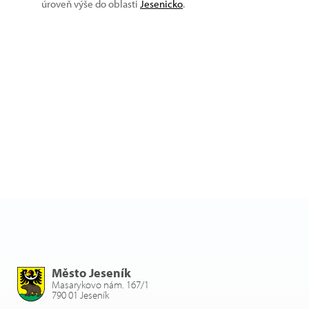
úroveň výše do oblasti
Jesenicko
.
Město Jeseník
Masarykovo nám. 167/1
790 01 Jeseník