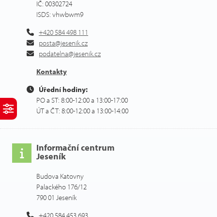
IČ: 00302724
ISDS: vhwbwm9
+420 584 498 111
posta@jesenik.cz
podatelna@jesenik.cz
Kontakty
Úřední hodiny:
PO a ST: 8:00-12:00 a 13:00-17:00
ÚT a ČT: 8:00-12:00 a 13:00-14:00
Informační centrum
Jeseník
Budova Katovny
Palackého 176/12
790 01 Jeseník
+420 584 453 693