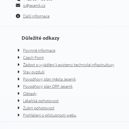
ic@jesenik.cz
Další informace
Důležité odkazy
Povinné informace
Czech Point
Žádost o vyjádření k existenci technické infrastruktury
Stav ovzduší
Povodňový plán města Jeseník
Povodňový plán ORP Jeseník
Odpady
Lékařská pohotovost
Zubní pohotovost
Prohlášení o přístupnosti webu