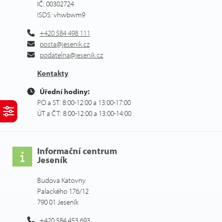
IČ: 00302724
ISDS: vhwbwm9
+420 584 498 111
posta@jesenik.cz
podatelna@jesenik.cz
Kontakty
Úřední hodiny:
PO a ST: 8:00-12:00 a 13:00-17:00
ÚT a ČT: 8:00-12:00 a 13:00-14:00
Informační centrum
Jeseník
Budova Katovny
Palackého 176/12
790 01 Jeseník
+420 584 453 693