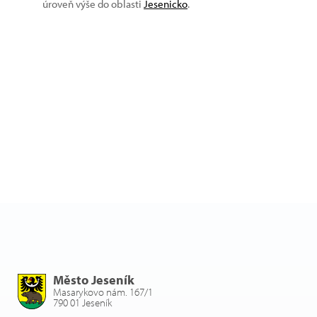
úroveň výše do oblasti
Jesenicko
.
Město Jeseník
Masarykovo nám. 167/1
790 01 Jeseník