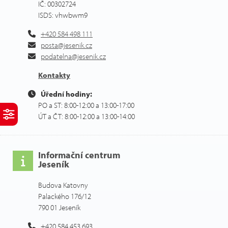
IČ: 00302724
ISDS: vhwbwm9
+420 584 498 111
posta@jesenik.cz
podatelna@jesenik.cz
Kontakty
Úřední hodiny:
PO a ST: 8:00-12:00 a 13:00-17:00
ÚT a ČT: 8:00-12:00 a 13:00-14:00
Informační centrum
Jeseník
Budova Katovny
Palackého 176/12
790 01 Jeseník
+420 584 453 693