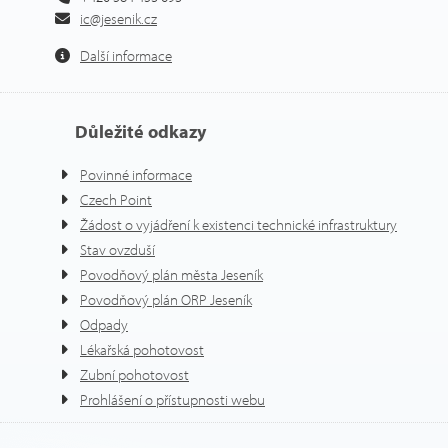
ic@jesenik.cz
Další informace
Důležité odkazy
Povinné informace
Czech Point
Žádost o vyjádření k existenci technické infrastruktury
Stav ovzduší
Povodňový plán města Jeseník
Povodňový plán ORP Jeseník
Odpady
Lékařská pohotovost
Zubní pohotovost
Prohlášení o přístupnosti webu