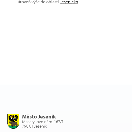
úroveň výše do oblasti
Jesenicko
.
Město Jeseník
Masarykovo nám. 167/1
790 01 Jeseník