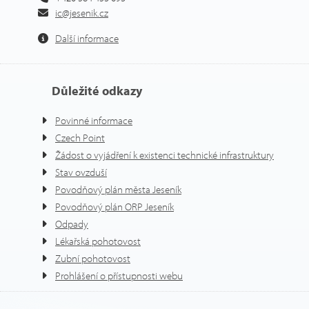
ic@jesenik.cz
Další informace
Důležité odkazy
Povinné informace
Czech Point
Žádost o vyjádření k existenci technické infrastruktury
Stav ovzduší
Povodňový plán města Jeseník
Povodňový plán ORP Jeseník
Odpady
Lékařská pohotovost
Zubní pohotovost
Prohlášení o přístupnosti webu