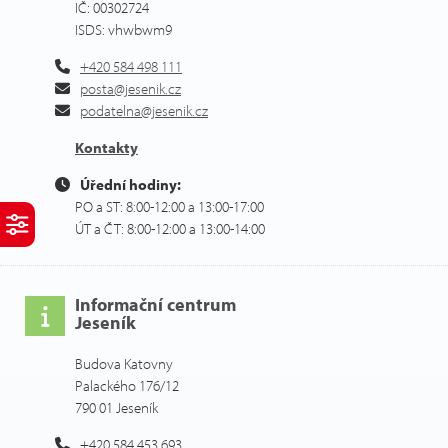
IČ: 00302724
ISDS: vhwbwm9
+420 584 498 111
posta@jesenik.cz
podatelna@jesenik.cz
Kontakty
Úřední hodiny:
PO a ST: 8:00-12:00 a 13:00-17:00
ÚT a ČT: 8:00-12:00 a 13:00-14:00
Informační centrum
Jeseník
Budova Katovny
Palackého 176/12
790 01 Jeseník
+420 584 453 693