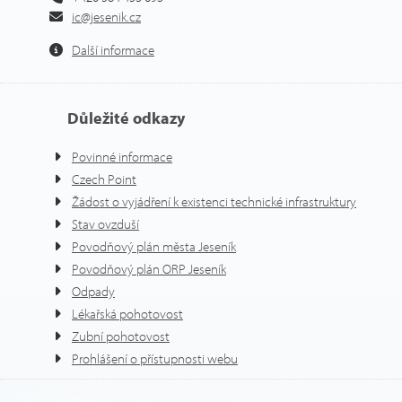
ic@jesenik.cz
Další informace
Důležité odkazy
Povinné informace
Czech Point
Žádost o vyjádření k existenci technické infrastruktury
Stav ovzduší
Povodňový plán města Jeseník
Povodňový plán ORP Jeseník
Odpady
Lékařská pohotovost
Zubní pohotovost
Prohlášení o přístupnosti webu