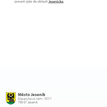
úroveň výše do oblasti
Jesenicko
.
Město Jeseník
Masarykovo nám. 167/1
790 01 Jeseník