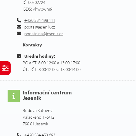
IČ: 00302724
ISDS: vhwbwm9
+420 584 498 111
posta@jesenik.cz
podatelna@jesenik.cz
Kontakty
Úřední hodiny:
PO a ST: 8:00-12:00 a 13:00-17:00
ÚT a ČT: 8:00-12:00 a 13:00-14:00
Informační centrum
Jeseník
Budova Katovny
Palackého 176/12
790 01 Jeseník
+420 584 453 693