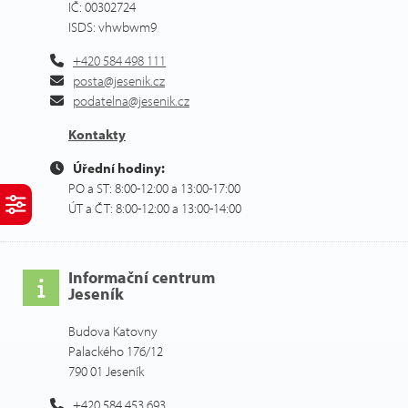
IČ: 00302724
ISDS: vhwbwm9
+420 584 498 111
posta@jesenik.cz
podatelna@jesenik.cz
Kontakty
Úřední hodiny:
PO a ST: 8:00-12:00 a 13:00-17:00
ÚT a ČT: 8:00-12:00 a 13:00-14:00
Informační centrum
Jeseník
Budova Katovny
Palackého 176/12
790 01 Jeseník
+420 584 453 693