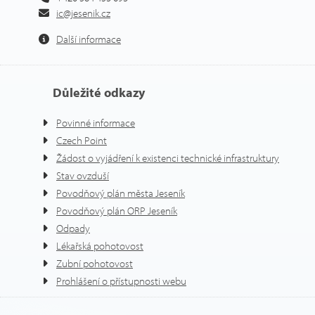
ic@jesenik.cz
Další informace
Důležité odkazy
Povinné informace
Czech Point
Žádost o vyjádření k existenci technické infrastruktury
Stav ovzduší
Povodňový plán města Jeseník
Povodňový plán ORP Jeseník
Odpady
Lékařská pohotovost
Zubní pohotovost
Prohlášení o přístupnosti webu