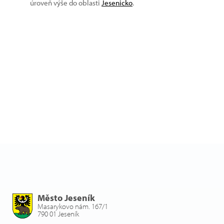
úroveň výše do oblasti
Jesenicko
.
Město Jeseník
Masarykovo nám. 167/1
790 01 Jeseník