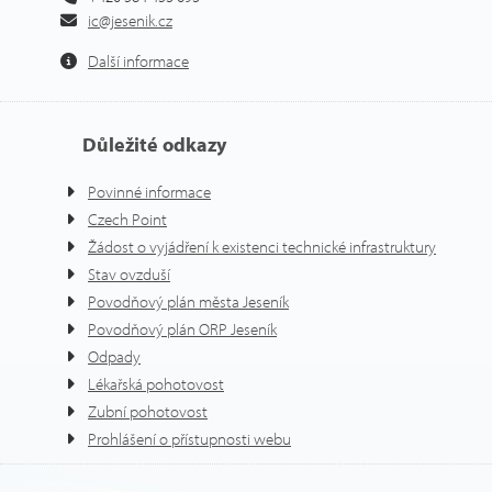
ic@jesenik.cz
Další informace
Důležité odkazy
Povinné informace
Czech Point
Žádost o vyjádření k existenci technické infrastruktury
Stav ovzduší
Povodňový plán města Jeseník
Povodňový plán ORP Jeseník
Odpady
Lékařská pohotovost
Zubní pohotovost
Prohlášení o přístupnosti webu