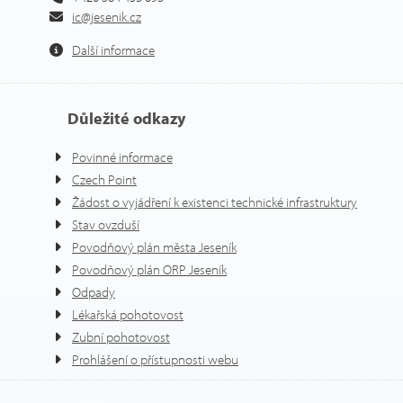
ic@jesenik.cz
Další informace
Důležité odkazy
Povinné informace
Czech Point
Žádost o vyjádření k existenci technické infrastruktury
Stav ovzduší
Povodňový plán města Jeseník
Povodňový plán ORP Jeseník
Odpady
Lékařská pohotovost
Zubní pohotovost
Prohlášení o přístupnosti webu