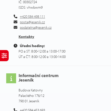
IČ: 00302724
ISDS: vhwbwm9
+420 584 498 111
posta@jesenik.cz
podatelna@jesenik.cz
Kontakty
Úřední hodiny:
PO a ST: 8:00-12:00 a 13:00-17:00
ÚT a ČT: 8:00-12:00 a 13:00-14:00
Informační centrum
Jeseník
Budova Katovny
Palackého 176/12
790 01 Jeseník
+420 584 453 693