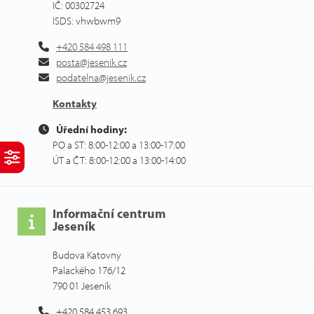
IČ: 00302724
ISDS: vhwbwm9
+420 584 498 111
posta@jesenik.cz
podatelna@jesenik.cz
Kontakty
Úřední hodiny:
PO a ST: 8:00-12:00 a 13:00-17:00
ÚT a ČT: 8:00-12:00 a 13:00-14:00
Informační centrum
Jeseník
Budova Katovny
Palackého 176/12
790 01 Jeseník
+420 584 453 693