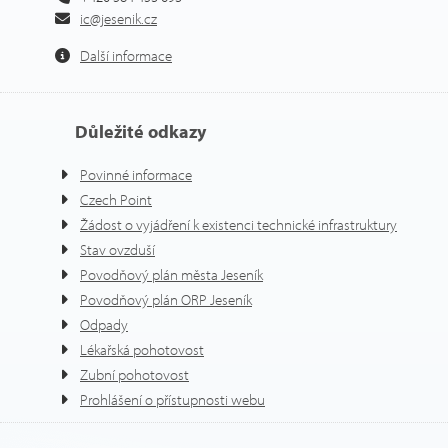
ic@jesenik.cz
Další informace
Důležité odkazy
Povinné informace
Czech Point
Žádost o vyjádření k existenci technické infrastruktury
Stav ovzduší
Povodňový plán města Jeseník
Povodňový plán ORP Jeseník
Odpady
Lékařská pohotovost
Zubní pohotovost
Prohlášení o přístupnosti webu