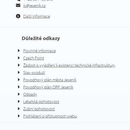
ic@jesenik.cz
Další informace
Důležité odkazy
Povinné informace
Czech Point
Žádost o vyjádření k existenci technické infrastruktury
Stav ovzduší
Povodňový plán města Jeseník
Povodňový plán ORP Jeseník
Odpady
Lékařská pohotovost
Zubní pohotovost
Prohlášení o přístupnosti webu