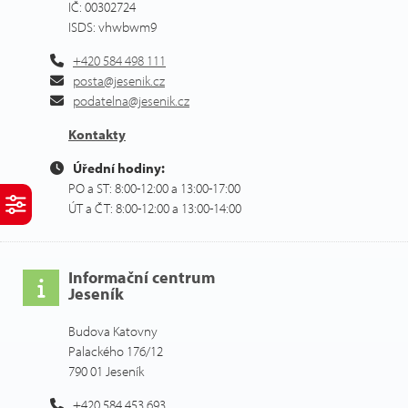
IČ: 00302724
ISDS: vhwbwm9
+420 584 498 111
posta@jesenik.cz
podatelna@jesenik.cz
Kontakty
Úřední hodiny:
PO a ST: 8:00-12:00 a 13:00-17:00
ÚT a ČT: 8:00-12:00 a 13:00-14:00
Informační centrum
Jeseník
Budova Katovny
Palackého 176/12
790 01 Jeseník
+420 584 453 693