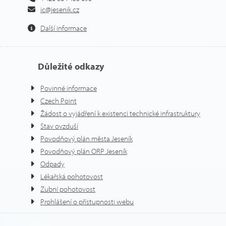
ic@jesenik.cz
Další informace
Důležité odkazy
Povinné informace
Czech Point
Žádost o vyjádření k existenci technické infrastruktury
Stav ovzduší
Povodňový plán města Jeseník
Povodňový plán ORP Jeseník
Odpady
Lékařská pohotovost
Zubní pohotovost
Prohlášení o přístupnosti webu