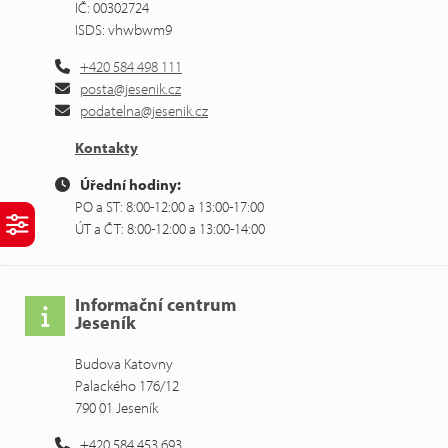
IČ: 00302724
ISDS: vhwbwm9
+420 584 498 111
posta@jesenik.cz
podatelna@jesenik.cz
Kontakty
Úřední hodiny:
PO a ST: 8:00-12:00 a 13:00-17:00
ÚT a ČT: 8:00-12:00 a 13:00-14:00
Informační centrum
Jeseník
Budova Katovny
Palackého 176/12
790 01 Jeseník
+420 584 453 693