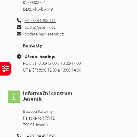
IČ: 00302724
ISDS: vhwbwm9
+420 584 498 111
posta@jesenik.cz
podatelna@jesenik.cz
Kontakty
Úřední hodiny:
PO a ST: 8:00-12:00 a 13:00-17:00
ÚT a ČT: 8:00-12:00 a 13:00-14:00
Informační centrum
Jeseník
Budova Katovny
Palackého 176/12
790 01 Jeseník
+420 584 453 693