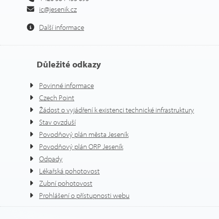
ic@jesenik.cz
Další informace
Důležité odkazy
Povinné informace
Czech Point
Žádost o vyjádření k existenci technické infrastruktury
Stav ovzduší
Povodňový plán města Jeseník
Povodňový plán ORP Jeseník
Odpady
Lékařská pohotovost
Zubní pohotovost
Prohlášení o přístupnosti webu