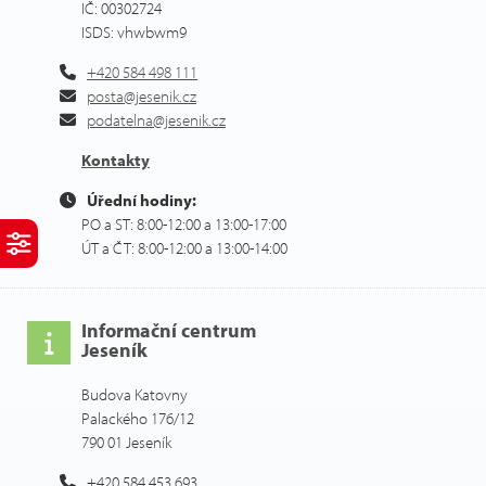
IČ: 00302724
ISDS: vhwbwm9
+420 584 498 111
posta@jesenik.cz
podatelna@jesenik.cz
Kontakty
Úřední hodiny:
PO a ST: 8:00-12:00 a 13:00-17:00
ÚT a ČT: 8:00-12:00 a 13:00-14:00
Informační centrum
Jeseník
Budova Katovny
Palackého 176/12
790 01 Jeseník
+420 584 453 693