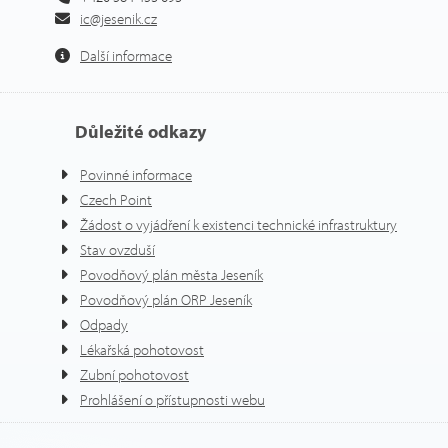
ic@jesenik.cz
Další informace
Důležité odkazy
Povinné informace
Czech Point
Žádost o vyjádření k existenci technické infrastruktury
Stav ovzduší
Povodňový plán města Jeseník
Povodňový plán ORP Jeseník
Odpady
Lékařská pohotovost
Zubní pohotovost
Prohlášení o přístupnosti webu