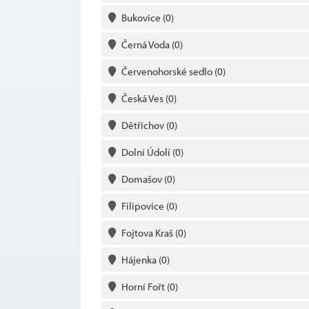
Bukovice
(0)
Černá Voda
(0)
Červenohorské sedlo
(0)
Česká Ves
(0)
Dětřichov
(0)
Dolní Údolí
(0)
Domašov
(0)
Filipovice
(0)
Fojtova Kraš
(0)
Hájenka
(0)
Horní Fořt
(0)