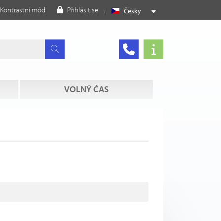
Kontrastní mód
Přihlásit se
Česky
VOLNÝ ČAS