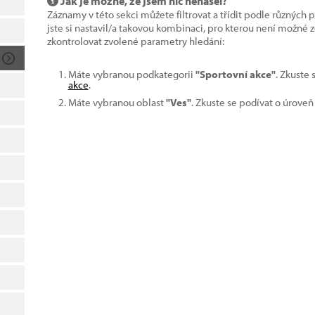
Jak je možné, že jsem nic nenašel?
Záznamy v této sekci můžete filtrovat a třídit podle různých 
jste si nastavil/a takovou kombinaci, pro kterou není možné
zkontrolovat zvolené parametry hledání:
Máte vybranou podkategorii
"Sportovní akce"
. Zkuste
akce
.
Máte vybranou oblast
"Ves"
. Zkuste se podívat o úroveň