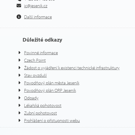
ic@jesenik.cz
Další informace
Důležité odkazy
Povinné informace
Czech Point
Žádost o vyjádření k existenci technické infrastruktury
Stav ovzduší
Povodňový plán města Jeseník
Povodňový plán ORP Jeseník
Odpady
Lékařská pohotovost
Zubní pohotovost
Prohlášení o přístupnosti webu