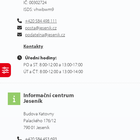
IČ: 00302724
ISDS: vhwbwm9
+420 584 498 111
posta@jesenik.cz
podatelna@jesenik.cz
Kontakty
Úřední hodiny:
PO a ST: 8:00-12:00 a 13:00-17:00
ÚT a ČT: 8:00-12:00 a 13:00-14:00
Informační centrum
Jeseník
Budova Katovny
Palackého 176/12
790 01 Jeseník
+420 584 453 693