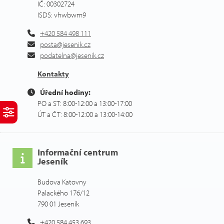
IČ: 00302724
ISDS: vhwbwm9
+420 584 498 111
posta@jesenik.cz
podatelna@jesenik.cz
Kontakty
Úřední hodiny:
PO a ST: 8:00-12:00 a 13:00-17:00
ÚT a ČT: 8:00-12:00 a 13:00-14:00
Informační centrum
Jeseník
Budova Katovny
Palackého 176/12
790 01 Jeseník
+420 584 453 693