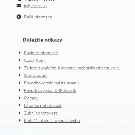
ic@jesenik.cz
Další informace
Důležité odkazy
Povinné informace
Czech Point
Žádost o vyjádření k existenci technické infrastruktury
Stav ovzduší
Povodňový plán města Jeseník
Povodňový plán ORP Jeseník
Odpady
Lékařská pohotovost
Zubní pohotovost
Prohlášení o přístupnosti webu