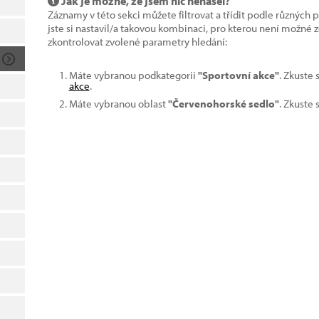
Jak je možné, že jsem nic nenašel?
Záznamy v této sekci můžete filtrovat a třídit podle různých 
jste si nastavil/a takovou kombinaci, pro kterou není možné
zkontrolovat zvolené parametry hledání:
Máte vybranou podkategorii
"Sportovní akce"
. Zkuste
akce
.
Máte vybranou oblast
"Červenohorské sedlo"
. Zkuste 