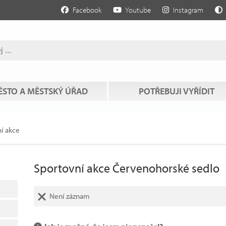
Facebook
Youtube
Instagram
STO A MĚSTSKÝ ÚŘAD
POTŘEBUJI VYŘÍDIT
í akce
Sportovní akce Červenohorské sedlo
Není záznam