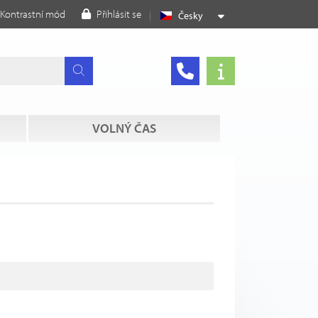
Kontrastní mód
Přihlásit se
Česky
VOLNÝ ČAS