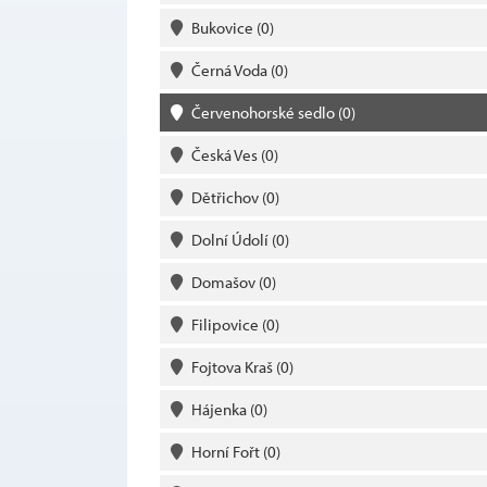
Bukovice
(0)
Černá Voda
(0)
Červenohorské sedlo
(0)
Česká Ves
(0)
Dětřichov
(0)
Dolní Údolí
(0)
Domašov
(0)
Filipovice
(0)
Fojtova Kraš
(0)
Hájenka
(0)
Horní Fořt
(0)