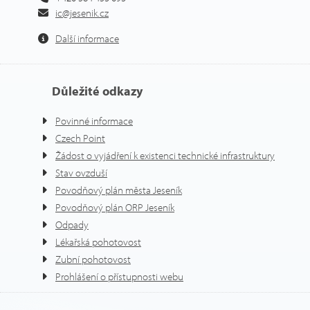
ic@jesenik.cz
Další informace
Důležité odkazy
Povinné informace
Czech Point
Žádost o vyjádření k existenci technické infrastruktury
Stav ovzduší
Povodňový plán města Jeseník
Povodňový plán ORP Jeseník
Odpady
Lékařská pohotovost
Zubní pohotovost
Prohlášení o přístupnosti webu