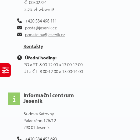
IČ: 00302724
ISDS: vhwbwm9
+420 584 498 111
posta@jesenik.cz
podatelna@jesenik.cz
Kontakty
Úřední hodiny:
PO a ST: 8:00-12:00 a 13:00-17:00
ÚT a ČT: 8:00-12:00 a 13:00-14:00
Informační centrum
Jeseník
Budova Katovny
Palackého 176/12
790 01 Jeseník
+420 584 453 693