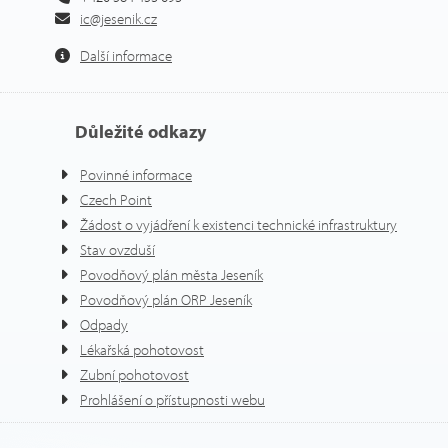
ic@jesenik.cz
Další informace
Důležité odkazy
Povinné informace
Czech Point
Žádost o vyjádření k existenci technické infrastruktury
Stav ovzduší
Povodňový plán města Jeseník
Povodňový plán ORP Jeseník
Odpady
Lékařská pohotovost
Zubní pohotovost
Prohlášení o přístupnosti webu