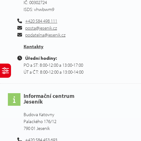
IČ: 00302724
ISDS: vhwbwm9
+420 584 498 111
posta@jesenik.cz
podatelna@jesenik.cz
Kontakty
Úřední hodiny:
PO a ST: 8:00-12:00 a 13:00-17:00
ÚT a ČT: 8:00-12:00 a 13:00-14:00
Informační centrum
Jeseník
Budova Katovny
Palackého 176/12
790 01 Jeseník
+420 584 453 693