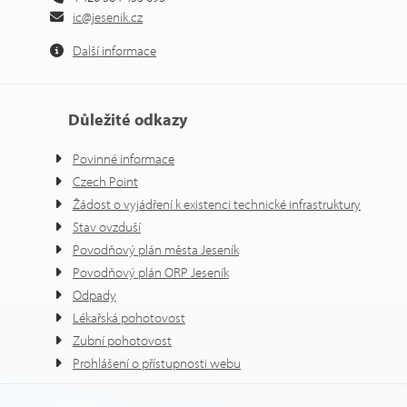
ic@jesenik.cz
Další informace
Důležité odkazy
Povinné informace
Czech Point
Žádost o vyjádření k existenci technické infrastruktury
Stav ovzduší
Povodňový plán města Jeseník
Povodňový plán ORP Jeseník
Odpady
Lékařská pohotovost
Zubní pohotovost
Prohlášení o přístupnosti webu