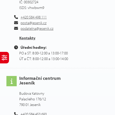
IČ: 00302724
ISDS: vhwbwm9
+420 584 498 111
posta@jesenik.cz
podatelna@jesenik.cz
Kontakty
Úřední hodiny:
PO a ST: 8:00-12:00 a 13:00-17:00
ÚT a ČT: 8:00-12:00 a 13:00-14:00
Informační centrum
Jeseník
Budova Katovny
Palackého 176/12
790 01 Jeseník
+420 584 453 693