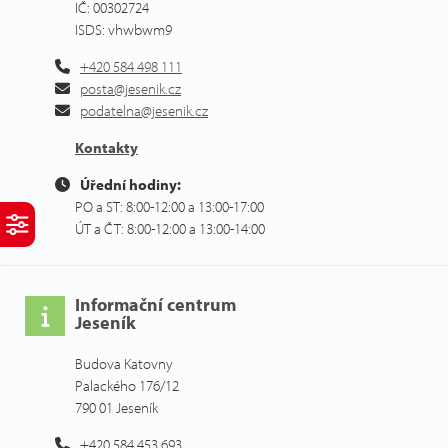
IČ: 00302724
ISDS: vhwbwm9
+420 584 498 111
posta@jesenik.cz
podatelna@jesenik.cz
Kontakty
Úřední hodiny:
PO a ST: 8:00-12:00 a 13:00-17:00
ÚT a ČT: 8:00-12:00 a 13:00-14:00
Informační centrum
Jeseník
Budova Katovny
Palackého 176/12
790 01 Jeseník
+420 584 453 693