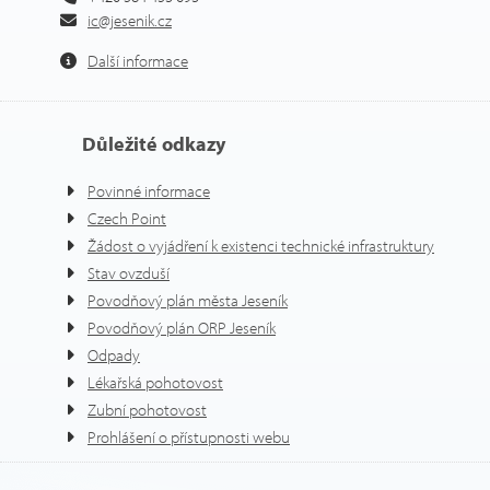
ic@jesenik.cz
Další informace
Důležité odkazy
Povinné informace
Czech Point
Žádost o vyjádření k existenci technické infrastruktury
Stav ovzduší
Povodňový plán města Jeseník
Povodňový plán ORP Jeseník
Odpady
Lékařská pohotovost
Zubní pohotovost
Prohlášení o přístupnosti webu