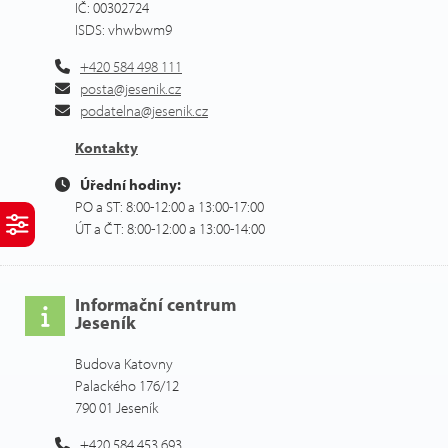
IČ: 00302724
ISDS: vhwbwm9
+420 584 498 111
posta@jesenik.cz
podatelna@jesenik.cz
Kontakty
Úřední hodiny:
PO a ST: 8:00-12:00 a 13:00-17:00
ÚT a ČT: 8:00-12:00 a 13:00-14:00
Informační centrum
Jeseník
Budova Katovny
Palackého 176/12
790 01 Jeseník
+420 584 453 693