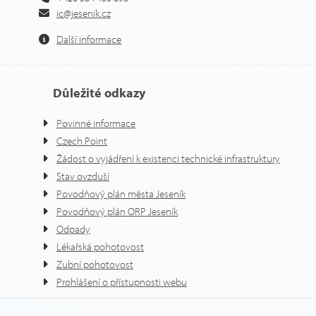
ic@jesenik.cz
Další informace
Důležité odkazy
Povinné informace
Czech Point
Žádost o vyjádření k existenci technické infrastruktury
Stav ovzduší
Povodňový plán města Jeseník
Povodňový plán ORP Jeseník
Odpady
Lékařská pohotovost
Zubní pohotovost
Prohlášení o přístupnosti webu