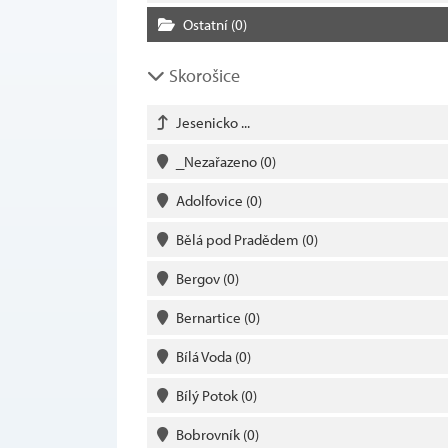
Ostatní
(0)
Skorošice
Jesenicko ...
_Nezařazeno
(0)
Adolfovice
(0)
Bělá pod Pradědem
(0)
Bergov
(0)
Bernartice
(0)
Bílá Voda
(0)
Bílý Potok
(0)
Bobrovník
(0)