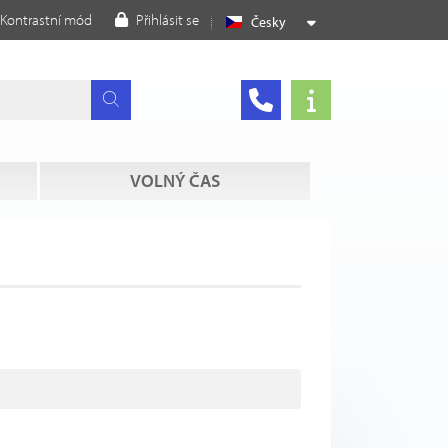
Kontrastní mód
Přihlásit se
Česky
VOLNÝ ČAS