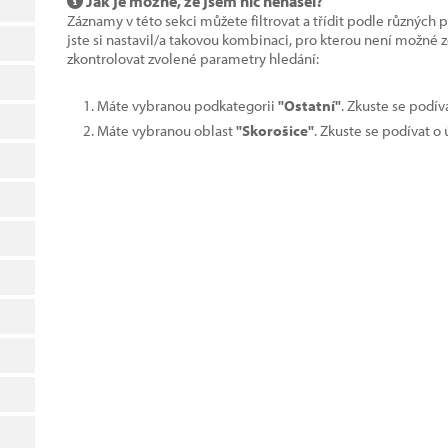
Jak je možné, že jsem nic nenašel?
Záznamy v této sekci můžete filtrovat a třídit podle různých 
jste si nastavil/a takovou kombinaci, pro kterou není možné
zkontrolovat zvolené parametry hledání:
Máte vybranou podkategorii
"Ostatní"
. Zkuste se podív
Máte vybranou oblast
"Skorošice"
. Zkuste se podívat o