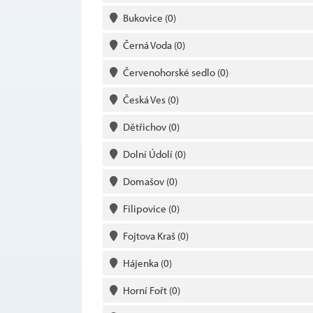
Bukovice
(0)
Černá Voda
(0)
Červenohorské sedlo
(0)
Česká Ves
(0)
Dětřichov
(0)
Dolní Údolí
(0)
Domašov
(0)
Filipovice
(0)
Fojtova Kraš
(0)
Hájenka
(0)
Horní Fořt
(0)