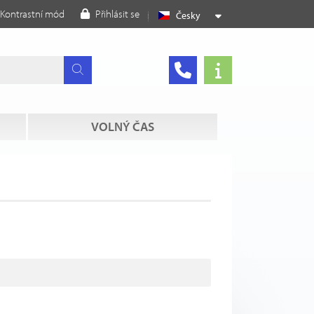
Kontrastní mód
Přihlásit se
Česky
VOLNÝ ČAS