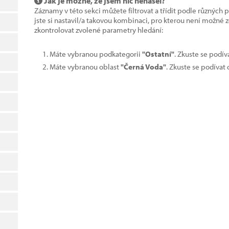
Jak je možné, že jsem nic nenašel?
Záznamy v této sekci můžete filtrovat a třídit podle různých 
jste si nastavil/a takovou kombinaci, pro kterou není možné
zkontrolovat zvolené parametry hledání:
Máte vybranou podkategorii
"Ostatní"
. Zkuste se podív
Máte vybranou oblast
"Černá Voda"
. Zkuste se podívat