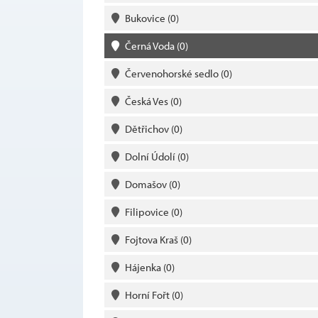
Bukovice
(0)
Černá Voda
(0)
Červenohorské sedlo
(0)
Česká Ves
(0)
Dětřichov
(0)
Dolní Údolí
(0)
Domašov
(0)
Filipovice
(0)
Fojtova Kraš
(0)
Hájenka
(0)
Horní Fořt
(0)