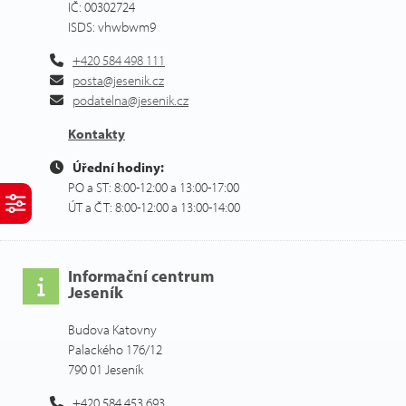
IČ: 00302724
ISDS: vhwbwm9
+420 584 498 111
posta@jesenik.cz
podatelna@jesenik.cz
Kontakty
Úřední hodiny:
PO a ST: 8:00-12:00 a 13:00-17:00
ÚT a ČT: 8:00-12:00 a 13:00-14:00
Informační centrum
Jeseník
Budova Katovny
Palackého 176/12
790 01 Jeseník
+420 584 453 693