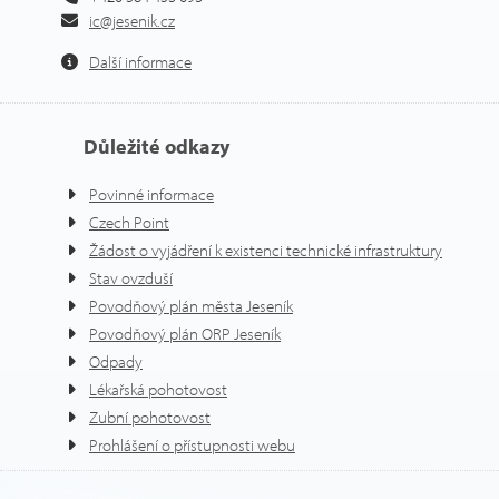
ic@jesenik.cz
Další informace
Důležité odkazy
Povinné informace
Czech Point
Žádost o vyjádření k existenci technické infrastruktury
Stav ovzduší
Povodňový plán města Jeseník
Povodňový plán ORP Jeseník
Odpady
Lékařská pohotovost
Zubní pohotovost
Prohlášení o přístupnosti webu