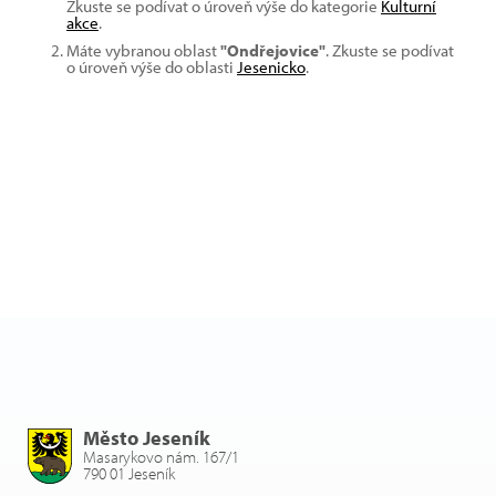
Zkuste se podívat o úroveň výše do kategorie
Kulturní
akce
.
Máte vybranou oblast
"Ondřejovice"
. Zkuste se podívat
o úroveň výše do oblasti
Jesenicko
.
Město Jeseník
Masarykovo nám. 167/1
790 01 Jeseník