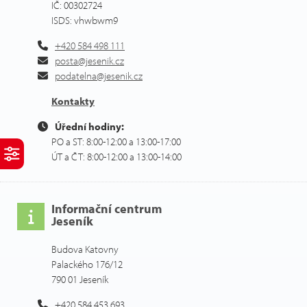
IČ: 00302724
ISDS: vhwbwm9
+420 584 498 111
posta@jesenik.cz
podatelna@jesenik.cz
Kontakty
Úřední hodiny:
PO a ST: 8:00-12:00 a 13:00-17:00
ÚT a ČT: 8:00-12:00 a 13:00-14:00
Informační centrum
Jeseník
Budova Katovny
Palackého 176/12
790 01 Jeseník
+420 584 453 693