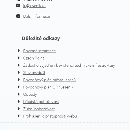
ic@jesenik.cz
Další informace
Důležité odkazy
Povinné informace
Czech Point
Žádost o vyjádření k existenci technické infrastruktury
Stav ovzduší
Povodňový plán města Jeseník
Povodňový plán ORP Jeseník
Odpady
Lékařská pohotovost
Zubní pohotovost
Prohlášení o přístupnosti webu