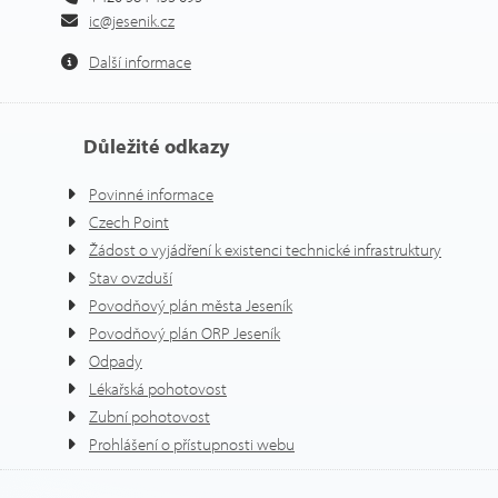
ic@jesenik.cz
Další informace
Důležité odkazy
Povinné informace
Czech Point
Žádost o vyjádření k existenci technické infrastruktury
Stav ovzduší
Povodňový plán města Jeseník
Povodňový plán ORP Jeseník
Odpady
Lékařská pohotovost
Zubní pohotovost
Prohlášení o přístupnosti webu