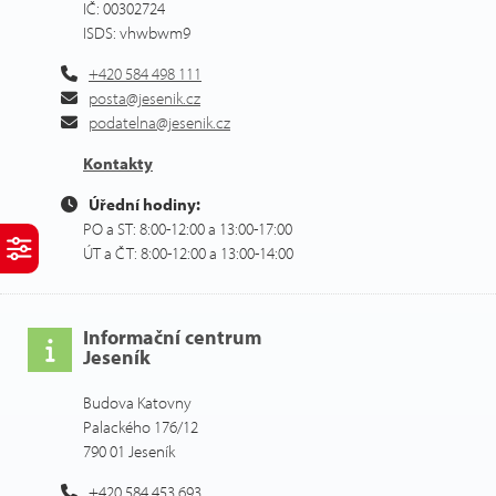
IČ: 00302724
ISDS: vhwbwm9
+420 584 498 111
posta@jesenik.cz
podatelna@jesenik.cz
Kontakty
Úřední hodiny:
PO a ST: 8:00-12:00 a 13:00-17:00
ÚT a ČT: 8:00-12:00 a 13:00-14:00
Informační centrum
Jeseník
Budova Katovny
Palackého 176/12
790 01 Jeseník
+420 584 453 693