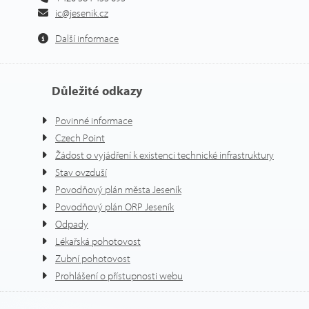
ic@jesenik.cz
Další informace
Důležité odkazy
Povinné informace
Czech Point
Žádost o vyjádření k existenci technické infrastruktury
Stav ovzduší
Povodňový plán města Jeseník
Povodňový plán ORP Jeseník
Odpady
Lékařská pohotovost
Zubní pohotovost
Prohlášení o přístupnosti webu