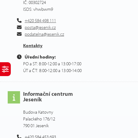
IČ: 00302724
ISDS: vhwbwm9
+420 584 498 111
posta@jesenik.cz
podatelna@jesenik.cz
Kontakty
Úřední hodiny:
PO a ST: 8:00-12:00 a 13:00-17:00
ÚT a ČT: 8:00-12:00 a 13:00-14:00
Informační centrum
Jeseník
Budova Katovny
Palackého 176/12
790 01 Jeseník
+420 584 453 693