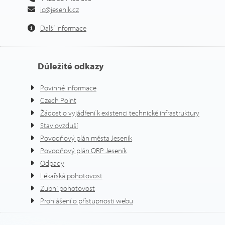
ic@jesenik.cz
Další informace
Důležité odkazy
Povinné informace
Czech Point
Žádost o vyjádření k existenci technické infrastruktury
Stav ovzduší
Povodňový plán města Jeseník
Povodňový plán ORP Jeseník
Odpady
Lékařská pohotovost
Zubní pohotovost
Prohlášení o přístupnosti webu