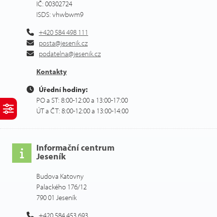
IČ: 00302724
ISDS: vhwbwm9
+420 584 498 111
posta@jesenik.cz
podatelna@jesenik.cz
Kontakty
Úřední hodiny:
PO a ST: 8:00-12:00 a 13:00-17:00
ÚT a ČT: 8:00-12:00 a 13:00-14:00
Informační centrum
Jeseník
Budova Katovny
Palackého 176/12
790 01 Jeseník
+420 584 453 693