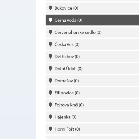
Bukovice
(0)
Černá Voda
(0)
Červenohorské sedlo
(0)
Česká Ves
(0)
Dětřichov
(0)
Dolní Údolí
(0)
Domašov
(0)
Filipovice
(0)
Fojtova Kraš
(0)
Hájenka
(0)
Horní Fořt
(0)