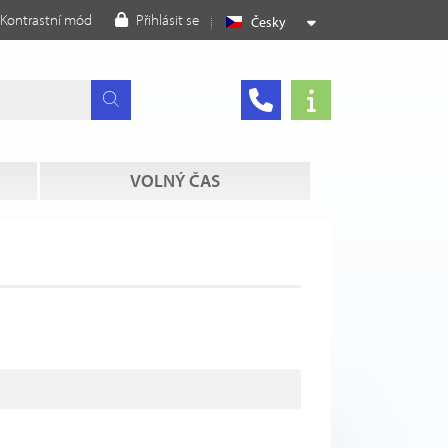
Kontrastní mód
Přihlásit se
Česky
VOLNÝ ČAS