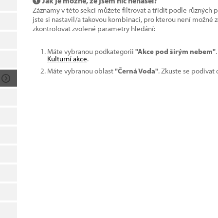
Jak je možné, že jsem nic nenašel?
Záznamy v této sekci můžete filtrovat a třídit podle různých 
jste si nastavil/a takovou kombinaci, pro kterou není možné
zkontrolovat zvolené parametry hledání:
Máte vybranou podkategorii
"Akce pod širým nebem"
Kulturní akce
.
Máte vybranou oblast
"Černá Voda"
. Zkuste se podívat