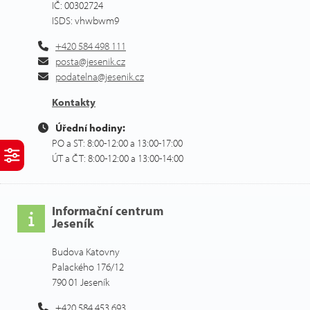
IČ: 00302724
ISDS: vhwbwm9
+420 584 498 111
posta@jesenik.cz
podatelna@jesenik.cz
Kontakty
Úřední hodiny:
PO a ST: 8:00-12:00 a 13:00-17:00
ÚT a ČT: 8:00-12:00 a 13:00-14:00
Informační centrum
Jeseník
Budova Katovny
Palackého 176/12
790 01 Jeseník
+420 584 453 693