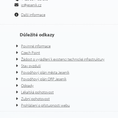
ic@jesenik.cz
Další informace
Důležité odkazy
Povinné informace
Czech Point
Žádost o vyjádření k existenci technické infrastruktury
Stav ovzduší
Povodňový plán města Jeseník
Povodňový plán ORP Jeseník
Odpady
Lékařská pohotovost
Zubní pohotovost
Prohlášení o přístupnosti webu