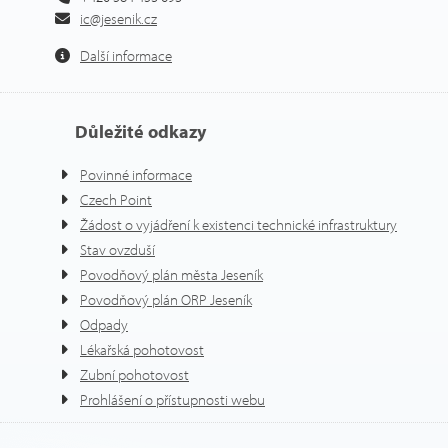
ic@jesenik.cz
Další informace
Důležité odkazy
Povinné informace
Czech Point
Žádost o vyjádření k existenci technické infrastruktury
Stav ovzduší
Povodňový plán města Jeseník
Povodňový plán ORP Jeseník
Odpady
Lékařská pohotovost
Zubní pohotovost
Prohlášení o přístupnosti webu