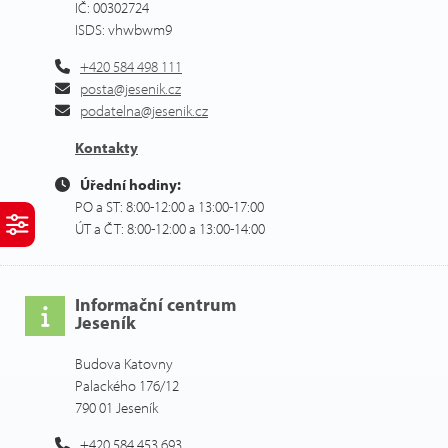
IČ: 00302724
ISDS: vhwbwm9
+420 584 498 111
posta@jesenik.cz
podatelna@jesenik.cz
Kontakty
Úřední hodiny:
PO a ST: 8:00-12:00 a 13:00-17:00
ÚT a ČT: 8:00-12:00 a 13:00-14:00
Informační centrum
Jeseník
Budova Katovny
Palackého 176/12
790 01 Jeseník
+420 584 453 693