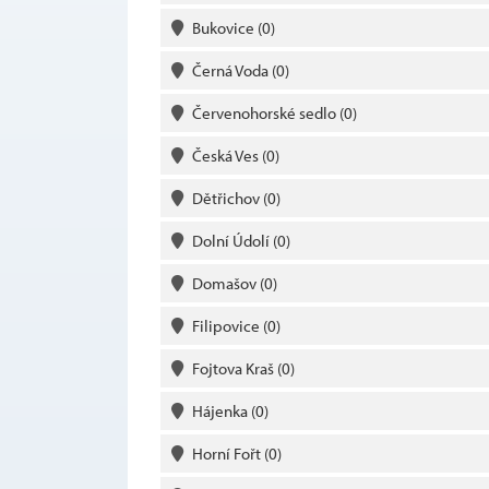
Bukovice
(0)
Černá Voda
(0)
Červenohorské sedlo
(0)
Česká Ves
(0)
Dětřichov
(0)
Dolní Údolí
(0)
Domašov
(0)
Filipovice
(0)
Fojtova Kraš
(0)
Hájenka
(0)
Horní Fořt
(0)