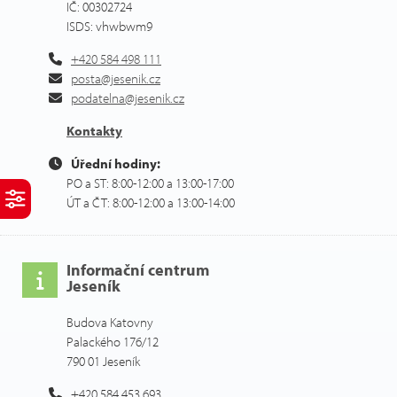
IČ: 00302724
ISDS: vhwbwm9
+420 584 498 111
posta@jesenik.cz
podatelna@jesenik.cz
Kontakty
Úřední hodiny:
PO a ST: 8:00-12:00 a 13:00-17:00
ÚT a ČT: 8:00-12:00 a 13:00-14:00
Informační centrum
Jeseník
Budova Katovny
Palackého 176/12
790 01 Jeseník
+420 584 453 693