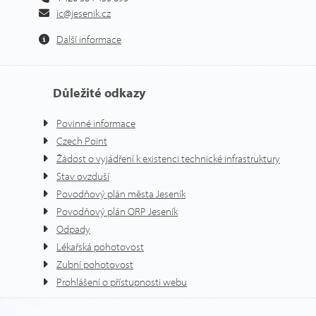
ic@jesenik.cz
Další informace
Důležité odkazy
Povinné informace
Czech Point
Žádost o vyjádření k existenci technické infrastruktury
Stav ovzduší
Povodňový plán města Jeseník
Povodňový plán ORP Jeseník
Odpady
Lékařská pohotovost
Zubní pohotovost
Prohlášení o přístupnosti webu