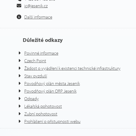
ic@jesenik.cz
Další informace
Důležité odkazy
Povinné informace
Czech Point
Žádost o vyjádření k existenci technické infrastruktury
Stav ovzduší
Povodňový plán města Jeseník
Povodňový plán ORP Jeseník
Odpady
Lékařská pohotovost
Zubní pohotovost
Prohlášení o přístupnosti webu