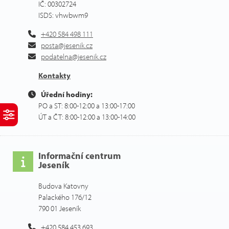
IČ: 00302724
ISDS: vhwbwm9
+420 584 498 111
posta@jesenik.cz
podatelna@jesenik.cz
Kontakty
Úřední hodiny:
PO a ST: 8:00-12:00 a 13:00-17:00
ÚT a ČT: 8:00-12:00 a 13:00-14:00
Informační centrum
Jeseník
Budova Katovny
Palackého 176/12
790 01 Jeseník
+420 584 453 693