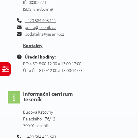
IČ: 00302724
ISDS: vhwbwm9
+420 584 498 111
posta@jesenik.cz
podatelna@jesenik.cz
Kontakty
Úřední hodiny:
PO a ST: 8:00-12:00 a 13:00-17:00
ÚT a ČT: 8:00-12:00 a 13:00-14:00
Informační centrum
Jeseník
Budova Katovny
Palackého 176/12
790 01 Jeseník
+420 584 453 693