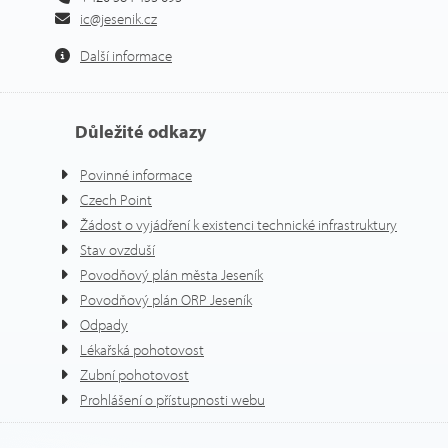
ic@jesenik.cz
Další informace
Důležité odkazy
Povinné informace
Czech Point
Žádost o vyjádření k existenci technické infrastruktury
Stav ovzduší
Povodňový plán města Jeseník
Povodňový plán ORP Jeseník
Odpady
Lékařská pohotovost
Zubní pohotovost
Prohlášení o přístupnosti webu