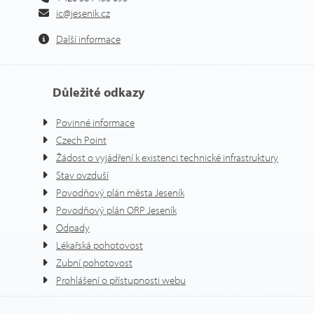
ic@jesenik.cz
Další informace
Důležité odkazy
Povinné informace
Czech Point
Žádost o vyjádření k existenci technické infrastruktury
Stav ovzduší
Povodňový plán města Jeseník
Povodňový plán ORP Jeseník
Odpady
Lékařská pohotovost
Zubní pohotovost
Prohlášení o přístupnosti webu