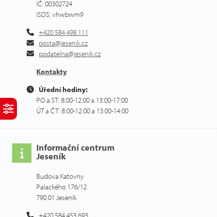
IČ: 00302724
ISDS: vhwbwm9
+420 584 498 111
posta@jesenik.cz
podatelna@jesenik.cz
Kontakty
Úřední hodiny:
PO a ST: 8:00-12:00 a 13:00-17:00
ÚT a ČT: 8:00-12:00 a 13:00-14:00
Informační centrum
Jeseník
Budova Katovny
Palackého 176/12
790 01 Jeseník
+420 584 453 693